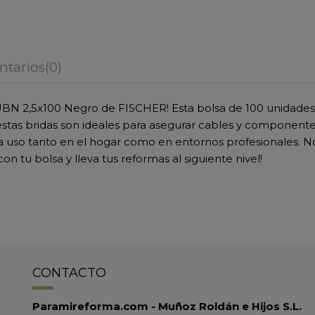
tarios
(0)
n UBN 2,5x100 Negro de FISCHER! Esta bolsa de 100 unidade
, estas bridas son ideales para asegurar cables y component
ra uso tanto en el hogar como en entornos profesionales. N
on tu bolsa y lleva tus reformas al siguiente nivel!
CONTACTO
Paramireforma.com - Muñoz Roldán e Hijos S.L.