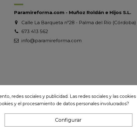
Paramireforma.com - Muñoz Roldán e Hijos S.L.
Calle La Barqueta nº28 - Palma del Río (Córdoba)
673 413 562
info@paramireforma.com
to, redes sociales y publicidad. Las redes sociales y las cookies p
cookies y el procesamiento de datos personales involucrados?
Configurar
ervados