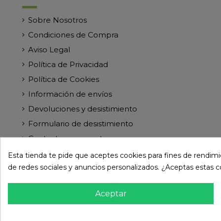
Sobre Nosotros
Condiciones de Compra
Aviso Legal
Política de Privacidad
Política de Cookies
Información de envíos
Devoluciones y desistimiento
Formulario de desistimiento
Contacte con nosotros
Esta tienda te pide que aceptes cookies para fines de rendimien
de redes sociales y anuncios personalizados. ¿Aceptas estas 
Aceptar
© Paramireforma.com 2024 - Todos los derechos res